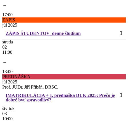
–
17:00
ZÁPIS
júl 2025
ZÁPIS ŠTUDENTOV_denné štúdium
streda
02
11:00
–
13:00
PREDNÁŠKA
júl 2025
Prof. JUDr. Jiří Přibáň, DRSC.
IMATRIKULÁCIA + 1. prednáška DUK 2025: Prečo je
dobré byť spravodlivý?
štvrtok
03
10:00