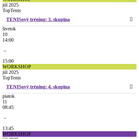
júl 2025
TopTenis
TENISový tréning: 3. skupina
štvrtok
10
14:00
–
15:00
WORKSHOP
júl 2025
TopTenis
TENISový tréning: 4. skupina
piatok
11
08:45
–
13:45
WORKSHOP