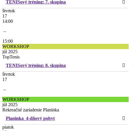
TENISový tréning: 7. skupina
štvrtok
17
14:00
–
15:00
WORKSHOP
júl 2025
TopTenis
TENISový tréning: 8. skupina
štvrtok
17
–
WORKSHOP
júl 2025
Rekreačné zariadenie Planinka
Planinka_4-dňový pobyt
piatok