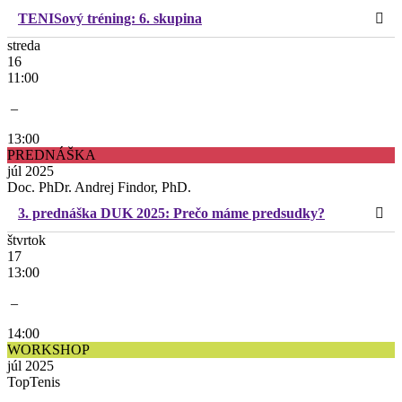
TENISový tréning: 6. skupina
streda
16
11:00
–
13:00
PREDNÁŠKA
júl 2025
Doc. PhDr. Andrej Findor, PhD.
3. prednáška DUK 2025: Prečo máme predsudky?
štvrtok
17
13:00
–
14:00
WORKSHOP
júl 2025
TopTenis