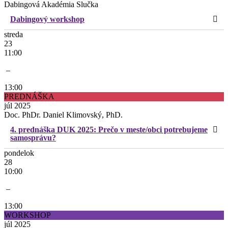
Dabingová Akadémia Slučka
Dabingový workshop
streda
23
11:00
–
13:00
PREDNÁŠKA
júl 2025
Doc. PhDr. Daniel Klimovský, PhD.
4. prednáška DUK 2025: Prečo v meste/obci potrebujeme
samosprávu?
pondelok
28
10:00
–
13:00
WORKSHOP
júl 2025