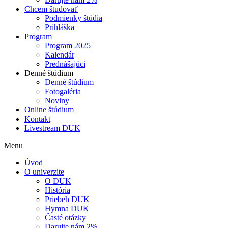
Chcem študovať
Podmienky štúdia
Prihláška
Program
Program 2025
Kalendár
Prednášajúci
Denné štúdium
Denné štúdium
Fotogaléria
Noviny
Online štúdium
Kontakt
Livestream DUK
Menu
Úvod
O univerzite
O DUK
História
Priebeh DUK
Hymna DUK
Časté otázky
Darujte nám 2%