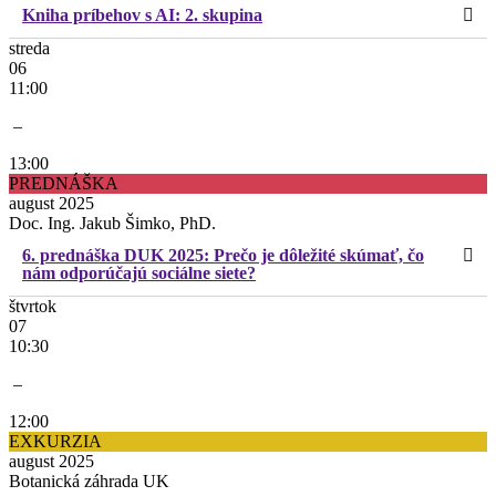
Kniha príbehov s AI: 2. skupina
streda
06
11:00
–
13:00
PREDNÁŠKA
august 2025
Doc. Ing. Jakub Šimko, PhD.
6. prednáška DUK 2025: Prečo je dôležité skúmať, čo
nám odporúčajú sociálne siete?
štvrtok
07
10:30
–
12:00
EXKURZIA
august 2025
Botanická záhrada UK