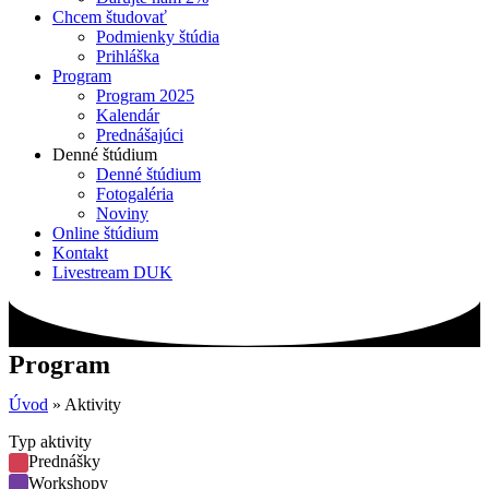
Chcem študovať
Podmienky štúdia
Prihláška
Program
Program 2025
Kalendár
Prednášajúci
Denné štúdium
Denné štúdium
Fotogaléria
Noviny
Online štúdium
Kontakt
Livestream DUK
Program
Úvod
»
Aktivity
Typ aktivity
Prednášky
Workshopy