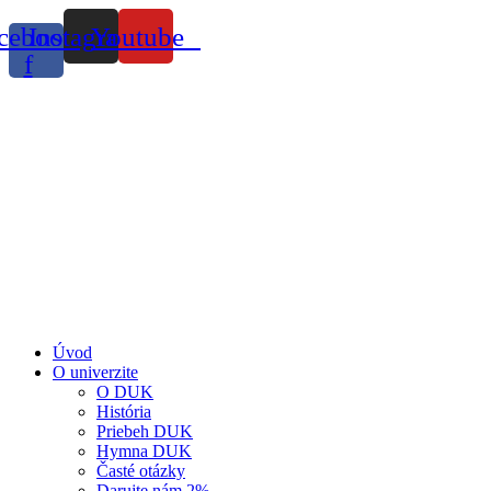
cebook-
Instagram
Youtube
f
Úvod
O univerzite
O DUK
História
Priebeh DUK
Hymna DUK
Časté otázky
Darujte nám 2%