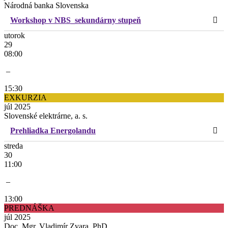
Národná banka Slovenska
Workshop v NBS_sekundárny stupeň
utorok
29
08:00
–
15:30
EXKURZIA
júl 2025
Slovenské elektrárne, a. s.
Prehliadka Energolandu
streda
30
11:00
–
13:00
PREDNÁŠKA
júl 2025
Doc. Mgr. Vladimír Zvara, PhD.