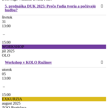
5. prednáška DUK 2025: Prečo ľudia tvoria a počúvajú
hudbu?
štvrtok
31
13:00
–
15:00
WORKSHOP
júl 2025
OLO
Workshop v KOLO Ružinov
utorok
05
13:00
–
15:00
EXKURZIA
august 2025
ZOO Bratislava