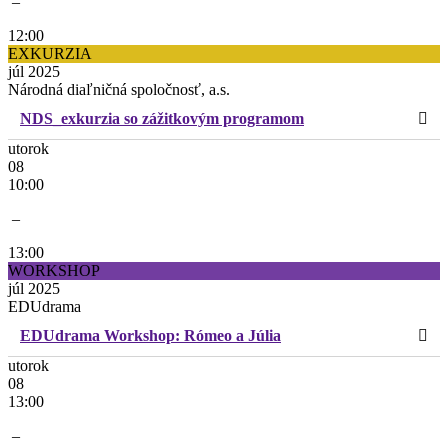
–
12:00
EXKURZIA
júl 2025
Národná diaľničná spoločnosť, a.s.
NDS_exkurzia so zážitkovým programom
utorok
08
10:00
–
13:00
WORKSHOP
júl 2025
EDUdrama
EDUdrama Workshop: Rómeo a Júlia
utorok
08
13:00
–