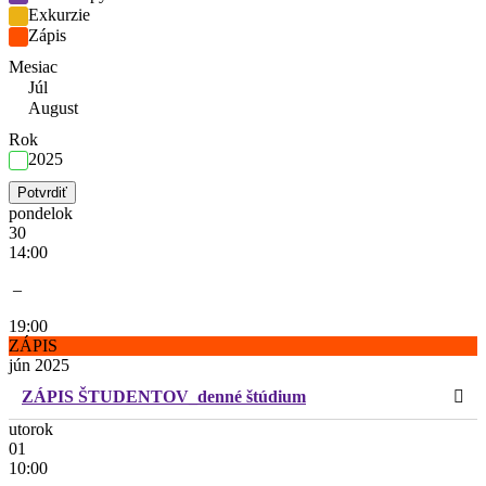
Exkurzie
Zápis
Mesiac
Júl
August
Rok
2025
Potvrdiť
pondelok
30
14:00
–
19:00
ZÁPIS
jún 2025
ZÁPIS ŠTUDENTOV_denné štúdium
utorok
01
10:00